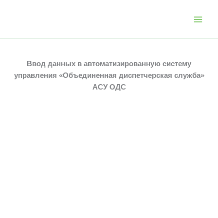
Перейти
к
содержимому
Ввод данных в автоматизированную систему
управления «Объединенная диспетчерская служба»
АСУ ОДС